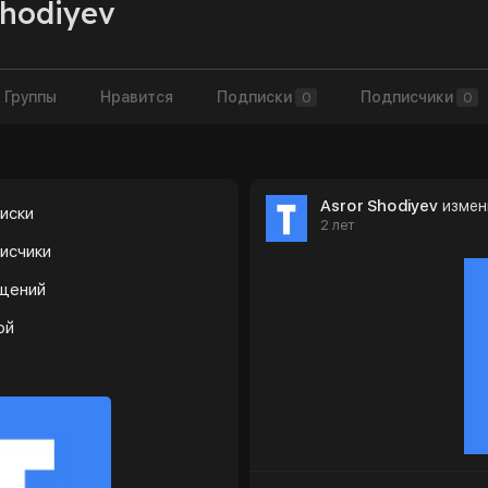
Shodiyev
Группы
Нравится
Подписки
Подписчики
0
0
Asror Shodiyev
измен
иски
2 лет
исчики
бщений
ой