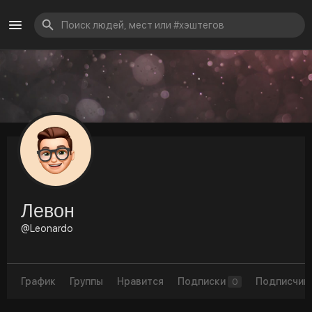
Левон
@Leonardo
График
Группы
Нравится
Подписки
Подписчик
0