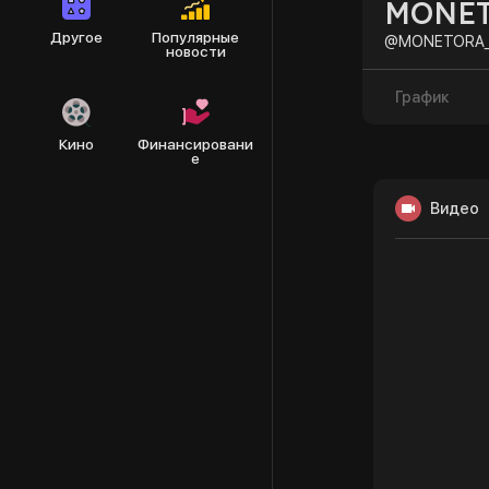
MONE
Другое
Популярные
@MONETORA_
новости
График
Кино
Финансировани
е
Видео