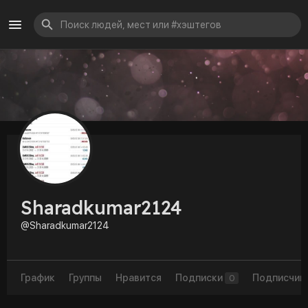
Sharadkumar2124
@Sharadkumar2124
График
Группы
Нравится
Подписки
Подписчик
0