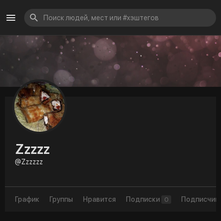
Zzzzz
@Zzzzzz
График
Группы
Нравится
Подписки
Подписчик
0