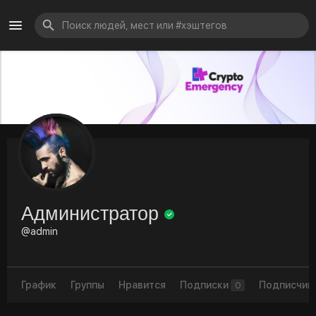
Администратор
@admin
График
Группы
Нравится
Подписки
Подписчик
0