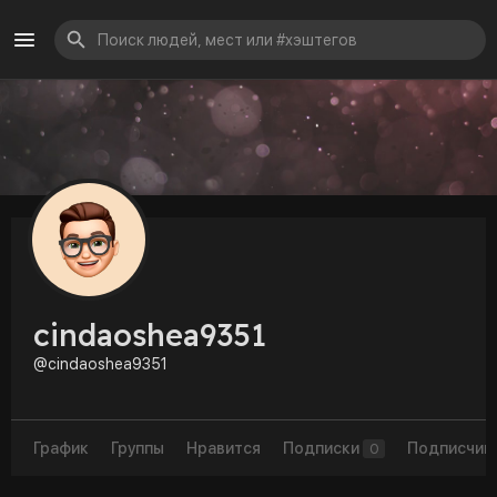
cindaoshea9351
@cindaoshea9351
График
Группы
Нравится
Подписки
Подписчик
0