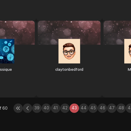
assique
claytonbedford
М
39
40
41
42
43
44
45
46
47
48
4
f 60