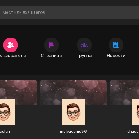
Пользователи
ользователи
Страницы
группа
Новости
uslan
melvagarris86
chase