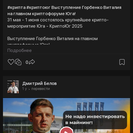
#крипта #криптоюг Выступление Горбенко Виталия
на главном криптофоруме Юга!
31 мая - 1 июня состоялось крупнейшее крипто-
мероприятие Юга - КриптоЮг 2025
Выступление Горбенко Виталия на главном
криптофоруме Юга!
Подробнее
Горбенко Виталий - СЕО CoinKYT
0
https://t.me/CoinKYT_AML_bot?start=MTc0NjgyNjA0
Мы благодарны каждому участнику и гостю форума -
Дмитрий Белов
это самое масштабное наше мероприятие на
1 y
перевести
·
сегодняшний день, и мы не собираемся
останавливаться! Уже сейчас открыта продажа
стендов и билетов на 6-7 июня 2026 года - успейте по
самым лучшим ценам 😉
Больше информации о форуме на сайте:
https://cryptoug.ru