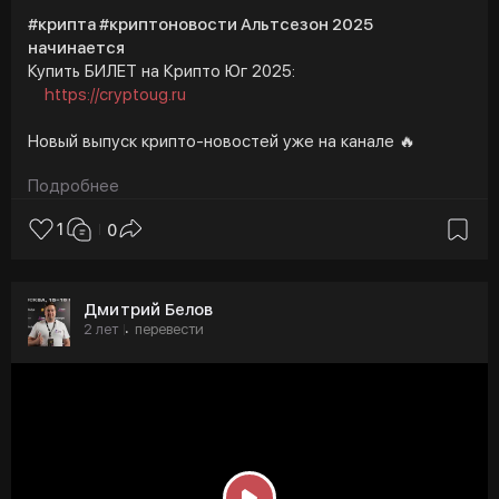
#крипта #криптоновости Альтсезон 2025
начинается
Купить БИЛЕТ на Крипто Юг 2025:
https://cryptoug.ru
Новый выпуск крипто-новостей уже на канале 🔥
Подробнее
🟣 Роберт Кийосаки назвал доллар «фейковыми
деньгами» и раскритиковал ФРС
1
0
🟣 BlackRock обновил рекорд: 19 дней подряд притока
в Bitcoin ETF
Дмитрий Белов
🟣 У кого больше всех биткоинов — обзор
2 лет
перевести
·
🟣 Сезон альткоинов приближается, ежедневный
прирост на 40% станет «новой нормой»
🟣 Почему растет криптовалюта TRUMP Дональда
Трампа