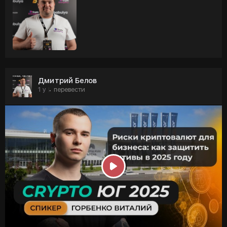
Дмитрий Белов
1 y
перевести
·
P
l
a
y