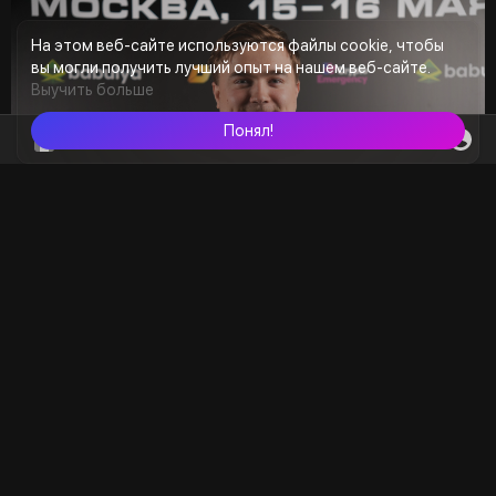
📍Место проведения: технологическая площадка
На этом веб-сайте используются файлы cookie, чтобы
«Геленджик Арена»
вы могли получить лучший опыт на нашем веб-сайте.
Выучить больше
🎟 Купить билет:
https://gelenarena.ru/event/py....atyij-
ezhegodnyij-kr
Понял!
4
Загрузка заметок