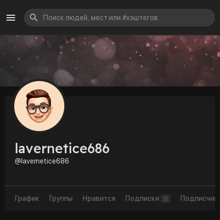
lavernetice686
@lavernetice686
График
Группы
Нравится
Подписки
Подписчик
0