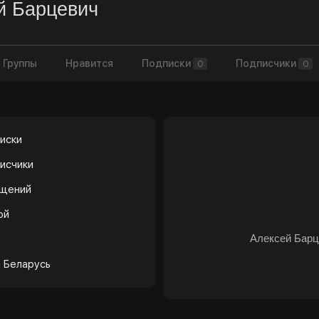
й Барцевич
Группы
Нравится
Подписки
Подписчики
0
0
иски
исчики
бщений
ой
Алексей Барц
 Беларусь