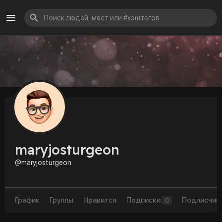
maryjosturgeon
@maryjosturgeon
График
Группы
Нравится
Подписки
Подписчик
0