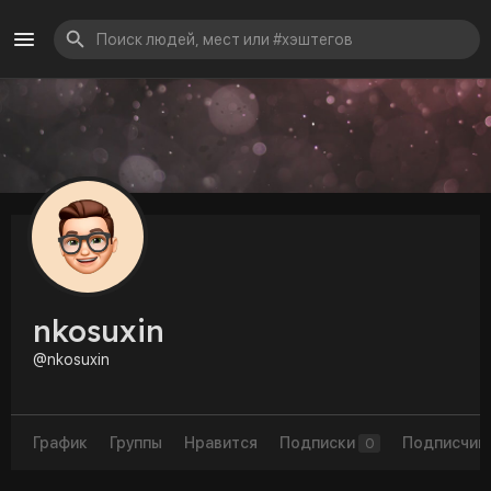
nkosuxin
@nkosuxin
График
Группы
Нравится
Подписки
Подписчик
0