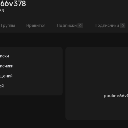
e66v378
78
Группы
Нравится
Подписки
Подписчики
0
0
иски
исчики
бщений
ой
pauline66v3