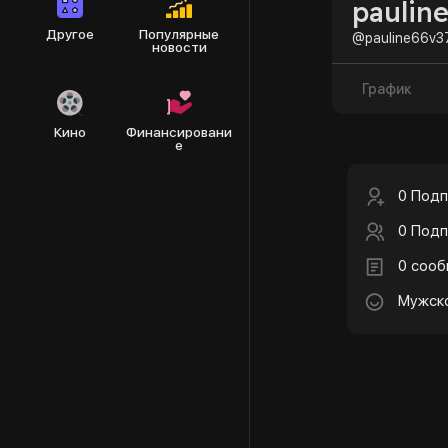
paulin
Другое
Популярные
@pauline66v3
новости
График
Кино
Финансировани
е
0 Подп
0 Подп
0 соо
Мужск