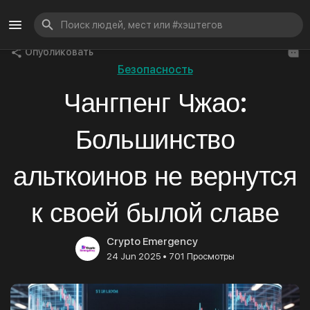
Опубликовать
Безопасность
Чангпенг Чжао:
Большинство
альткоинов не вернутся
к своей былой славе
Crypto Emergency
•
24 Jun 2025
701 Просмотры