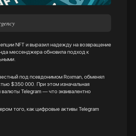
rgency
цепции NFT и выразил надежду на возвращение
анда мессенджера обновила подход к
ьными.
известный под псевдонимом Roxman, обменял
стью $350 000. При этом изначальная
 валюты Telegram — что эквивалентно
ером того, как цифровые активы Telegram