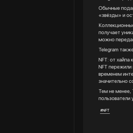
Обычные подар
«звёзды» и ос
Коллекционные
получает уник
можно передав
Telegram такж
NFT: от хайпа 
NFT пережили 
временем инте
значительно с
Тем не менее,
пользователи 
#NFT