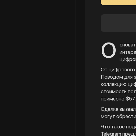
О
сноват
интере
цифров
От цифрового 
Поводом для з
коллекцию циф
стоимость под
примерно $57.
Сделка вызвал
могут обрести
Что такое под
Telegram пред