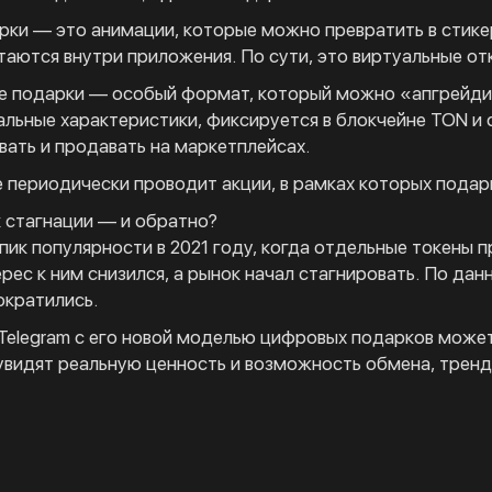
ки — это анимации, которые можно превратить в стике
таются внутри приложения. По сути, это виртуальные от
 подарки — особый формат, который можно «апгрейдит
альные характеристики, фиксируется в блокчейне TON и 
ать и продавать на маркетплейсах.
е периодически проводит акции, в рамках которых подар
к стагнации — и обратно?
пик популярности в 2021 году, когда отдельные токены 
рес к ним снизился, а рынок начал стагнировать. По д
ократились.
 Telegram с его новой моделью цифровых подарков может
увидят реальную ценность и возможность обмена, тренд