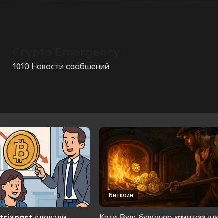
Crypto Emergency
1010 Новости сообщений
Биткоин
trixport сделали
Кэти Вуд: будущее крипторын