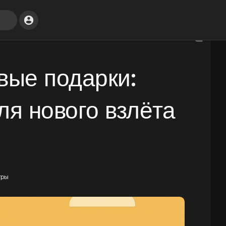
вые подарки:
ля нового взлёта
тры