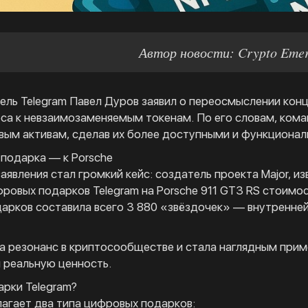
Автор новости: Crypto Eme
ель Telegram Павел Дуров заявил о переосмыслении кон
са к невзаимозаменяемым токенам. По его словам, ком
ым активам, сделав их более доступными и функционал
подарка — к Porsche
аявления стал громкий кейс: создатель проекта Major, 
ровых подарков Telegram на Porsche 911 GT3 RS стоимо
арков составила всего 3 880 «звёздочек» — внутренней
а резонанс в криптосообществе и стала наглядным прим
 реальную ценность.
арки Telegram?
лагает два типа цифровых подарков: