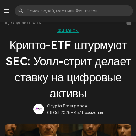
Опубликовать
Финансы
Крипто-ETF штурмуют
SEC: Уолл-стрит делает
ставку на цифровые
активы
Crypto Emergency
•
06 Oct 2025
457 Просмотры