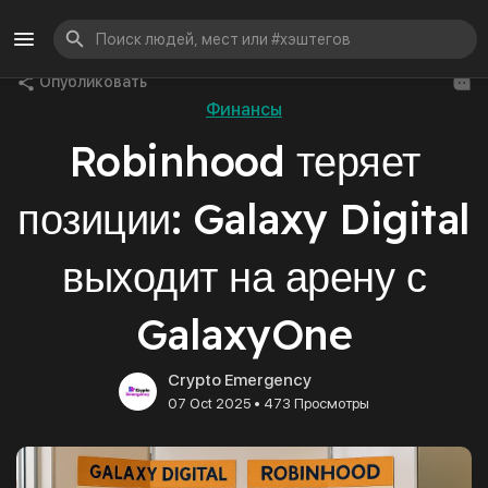
Опубликовать
Финансы
Robinhood теряет
позиции: Galaxy Digital
выходит на арену с
GalaxyOne
Crypto Emergency
•
07 Oct 2025
473 Просмотры