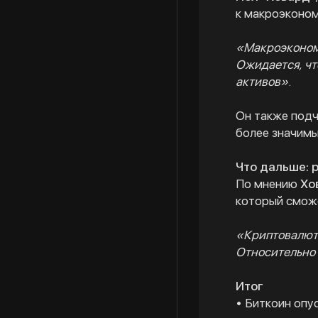
к макроэконо
«Макроэкономи
Ожидается, чт
активов»
.
Он также подч
более значимы
Что дальше: 
По мнению
Хо
который сможе
«Криптовалюта
Относительно 
Итог
• Биткоин опу