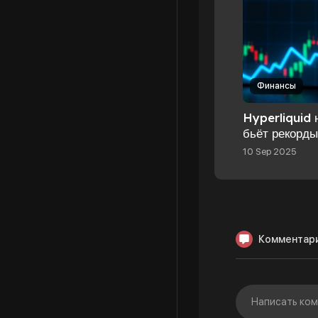
Финансы
Hyperliquid 
бьёт рекорды
USDH борютс
10 Sep 2025
Комментар