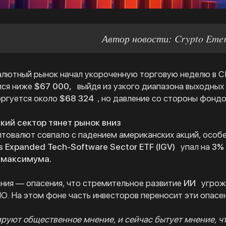
Автор новости: Crypto Eme
алютный рынок начал укороченную торговую неделю в СШ
лся ниже
$67 000,
выйдя из узкого диапазона выходных
оргуется около
$68 324
, но давление со стороны фонд
кий сектор тянет рынок вниз
товалют совпало с падением американских акций, особе
s Expanded Tech-Software Sector ETF (IGV)
упал на
3%
 максимума.
ния — опасения, что стремительное развитие
ИИ
угрож
О. На этом фоне часть инвесторов переносит эти опасен
уют общественное мнение, и сейчас бытует мнение, ч