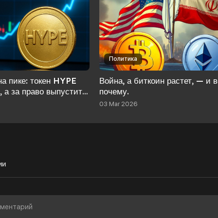
Политика
на пике: токен HYPE
Война, а биткоин растет, — и в
, а за право выпустить
почему.
я гиганты
03 Mar 2026
ии