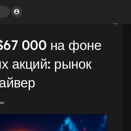
$67 000 на фоне
х акций: рынок
айвер
ры