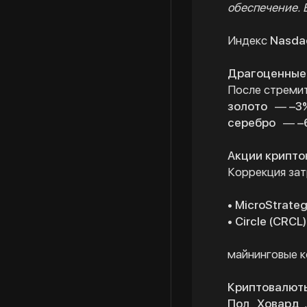
обеспечение. 
Индекс
Nasda
Драгоценные
После стремит
золото
—
–3
серебро
—
–
Акции крипто
Коррекция зат
• MicroStrate
• Circle (CRCL)
майнинговые 
Криптовалюты
Пол
Ховард