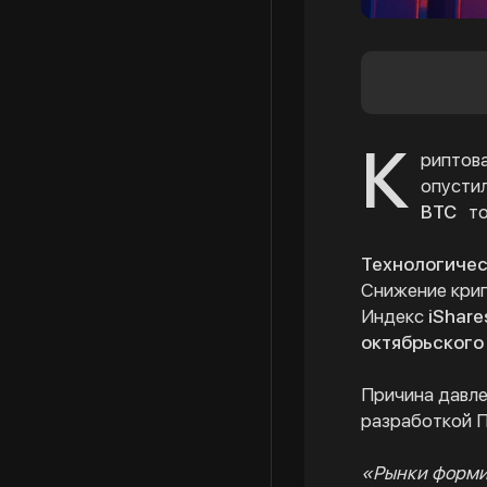
К
риптов
опусти
BTC
т
Технологичес
Снижение крип
Индекс
iShare
октябрьского
Причина давле
разработкой П
«Рынки формир