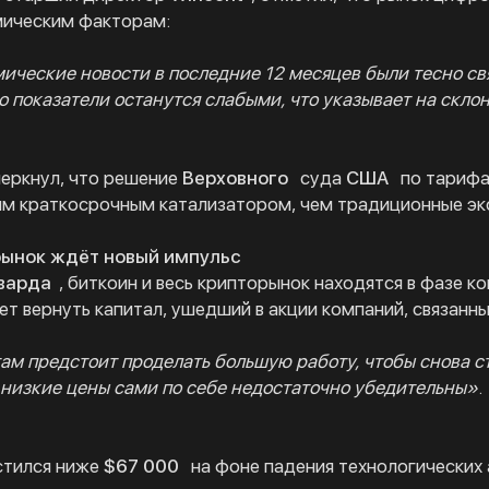
мическим факторам:
ческие новости в последние 12 месяцев были тесно св
о показатели останутся слабыми, что указывает на скло
еркнул, что решение
Верховного
суда
США
по тарифа
м краткосрочным катализатором, чем традиционные эк
рынок ждёт новый импульс
варда
, биткоин и весь крипторынок находятся в фазе к
т вернуть капитал, ушедший в акции компаний, связанн
м предстоит проделать большую работу, чтобы снова с
низкие цены сами по себе недостаточно убедительны»
.
стился ниже
$67 000
на фоне падения технологических 