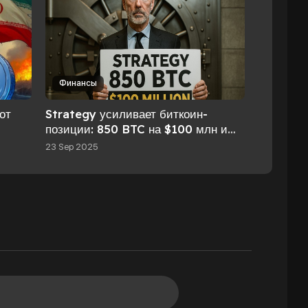
Финансы
от
Strategy усиливает биткоин-
позиции: 850 BTC на $100 млн и
курс на институциональное
23 Sep 2025
принятие.