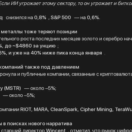
Если ИИ угрожает этому сектору, то он угрожает и битк
q
снизился на
0,8%
,
S&P 500
— на
0,6%.
 металлы тоже теряют позиции
ельного роста последних месяцев золото и серебро нач
%, до ~$4860 за унцию
;
6%, и уже на 40% ниже пика конца января
.
компаний также под давлением
ронула и публичные компании, связанные с криптовалют
gy (MSTR)
— около –5
%;
— около –5
%;
компании
RIOT, MARA, CleanSpark, Cipher Mining, TeraWu
 в поисках нового нарратива
, старший директор
Wincent
, отметил, что рынок цифр