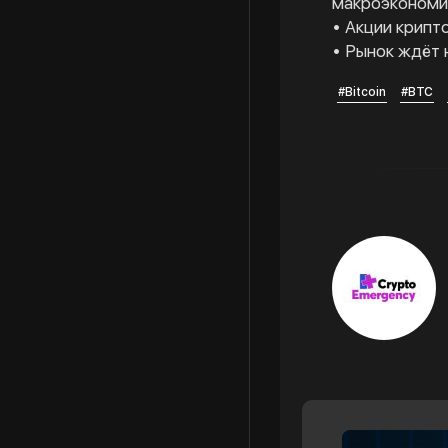
макроэкономич
• Акции крипт
• Рынок ждёт 
#Bitcoin
#BTC