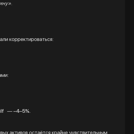
оину»
.
али корректироваться:
ами:
lf
—
–4–5%.
овых активов остаётся крайне чувствительным