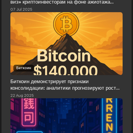
виз» криптоинвесторам на фоне ажиотажа
вокруг TON
07 Jul 2025
Биткоин
Биткоин демонстрирует признаки
консолидации: аналитики прогнозируют рост
до $140 000
22 Aug 2025