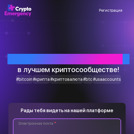
Регистрация
Приветствуем тебя
в лучшем криптосообществе!
#bitcoin
#крипта
#криптовалюта
#btc
#usaaccounts
Рады тебя видеть на нашей платформе
Электронная почта
*