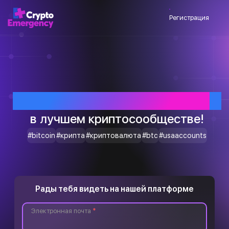
Регистрация
Приветствуем тебя
в лучшем криптосообществе!
#bitcoin
#крипта
#криптовалюта
#btc
#usaaccounts
Рады тебя видеть на нашей платформе
Электронная почта
*