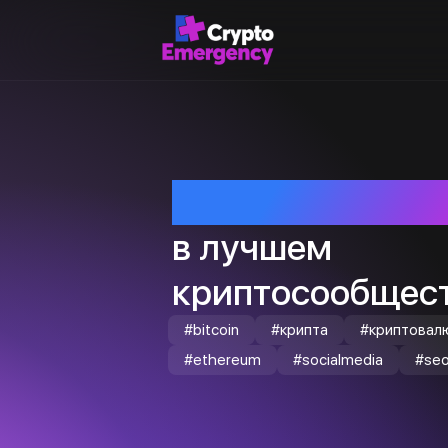
Приветствуем т
в лучшем
криптосообщест
#bitcoin
#крипта
#криптовал
#ethereum
#socialmedia
#se