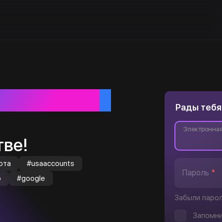
ебя
Рады тебя
Электронная
ве!
юта
#usaaccounts
Пароль
*
o
#google
Забыли паро
Запомни