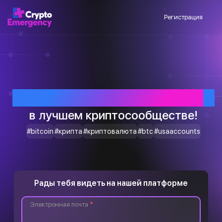
Регистрация
Приветствуем тебя
в лучшем криптосообществе!
#bitcoin
#крипта
#криптовалюта
#btc
#usaaccounts
Рады тебя видеть на нашей платформе
Электронная почта
*