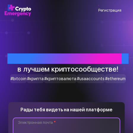
Регистрация
Приветствуем тебя
в лучшем криптосообществе!
#bitcoin
#крипта
#криптовалюта
#usaaccounts
#ethereum
Рады тебя видеть на нашей платформе
Электронная почта
*