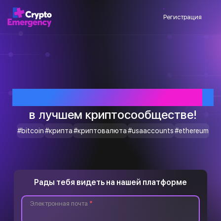
Регистрация
Приветствуем тебя
в лучшем криптосообществе!
#bitcoin
#крипта
#криптовалюта
#usaaccounts
#ethereum
Рады тебя видеть на нашей платформе
Электронная почта
*