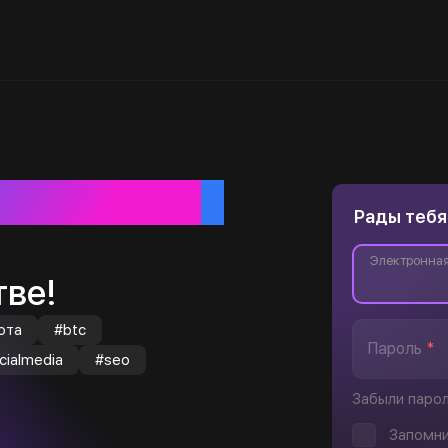
ебя
Рады тебя
Электронная
ве!
юта
#btc
Пароль
*
cialmedia
#seo
Забыли паро
Запомни