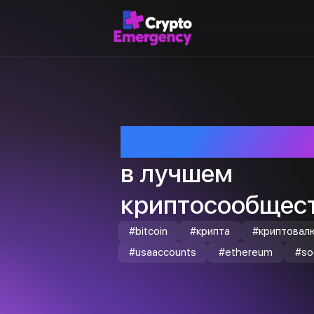
Приветствуем т
в лучшем
криптосообщест
#bitcoin
#крипта
#криптовал
#usaaccounts
#ethereum
#so