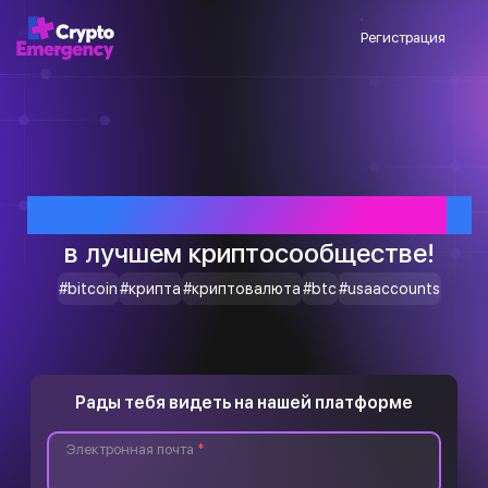
Регистрация
Приветствуем тебя
в лучшем криптосообществе!
#bitcoin
#крипта
#криптовалюта
#btc
#usaaccounts
Рады тебя видеть на нашей платформе
Электронная почта
*