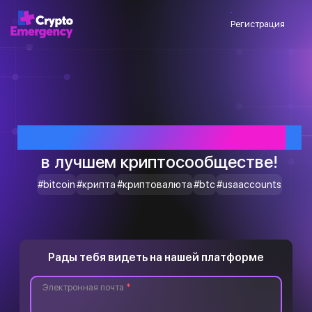
Регистрация
Приветствуем тебя
в лучшем криптосообществе!
#bitcoin
#крипта
#криптовалюта
#btc
#usaaccounts
Рады тебя видеть на нашей платформе
Электронная почта
*