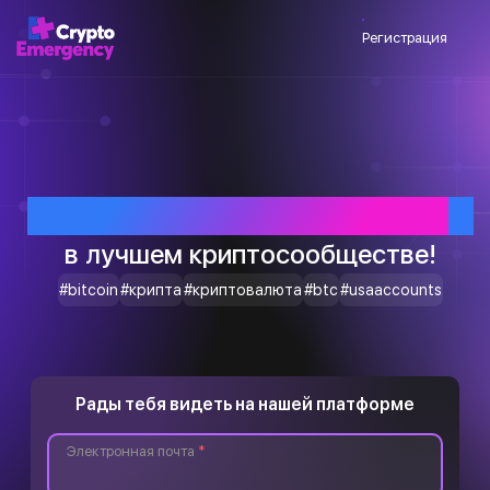
Регистрация
Приветствуем тебя
в лучшем криптосообществе!
#bitcoin
#крипта
#криптовалюта
#btc
#usaaccounts
Рады тебя видеть на нашей платформе
Электронная почта
*