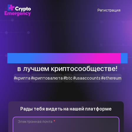
Регистрация
Приветствуем тебя
в лучшем криптосообществе!
#крипта
#криптовалюта
#btc
#usaaccounts
#ethereum
Рады тебя видеть на нашей платформе
Электронная почта
*