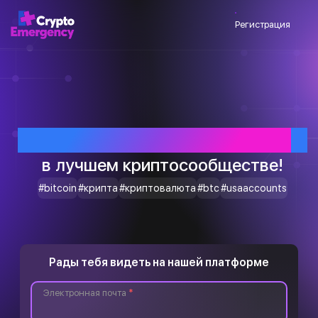
Регистрация
Приветствуем тебя
в лучшем криптосообществе!
#bitcoin
#крипта
#криптовалюта
#btc
#usaaccounts
Рады тебя видеть на нашей платформе
Электронная почта
*