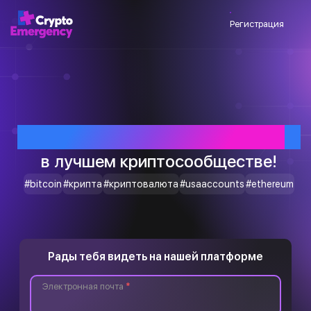
Регистрация
Приветствуем тебя
в лучшем криптосообществе!
#bitcoin
#крипта
#криптовалюта
#usaaccounts
#ethereum
Рады тебя видеть на нашей платформе
Электронная почта
*