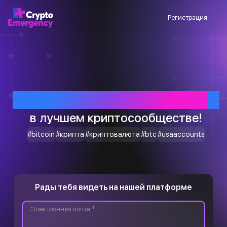
Регистрация
Приветствуем тебя
в лучшем криптосообществе!
#bitcoin
#крипта
#криптовалюта
#btc
#usaaccounts
Рады тебя видеть на нашей платформе
Электронная почта
*