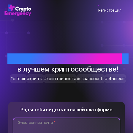
Регистрация
Приветствуем тебя
в лучшем криптосообществе!
#bitcoin
#крипта
#криптовалюта
#usaaccounts
#ethereum
Рады тебя видеть на нашей платформе
Электронная почта
*