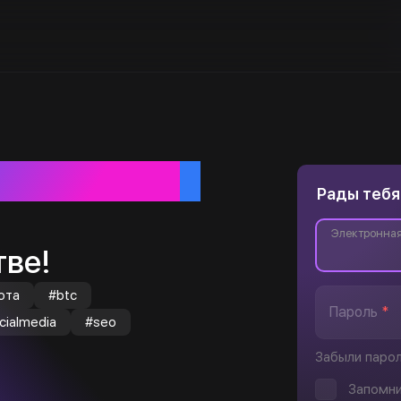
ебя
Рады тебя
Электронная
ве!
юта
#btc
Пароль
*
cialmedia
#seo
Забыли паро
Запомни