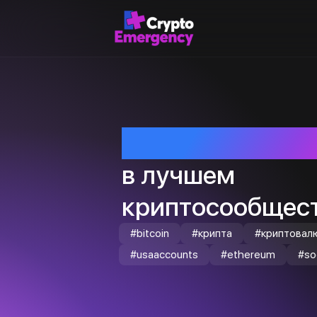
Приветствуем т
в лучшем
криптосообщест
#bitcoin
#крипта
#криптовал
#usaaccounts
#ethereum
#so