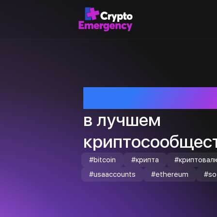
Приветствуем т
в лучшем
криптосообщест
#bitcoin
#крипта
#криптовал
#usaaccounts
#ethereum
#so