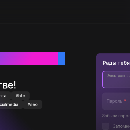
ебя
Рады тебя
Электронная
ве!
юта
#btc
Пароль
*
cialmedia
#seo
Забыли паро
Запомни