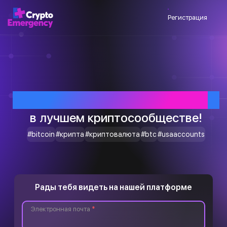
Регистрация
Приветствуем тебя
в лучшем криптосообществе!
#bitcoin
#крипта
#криптовалюта
#btc
#usaaccounts
Рады тебя видеть на нашей платформе
Электронная почта
*