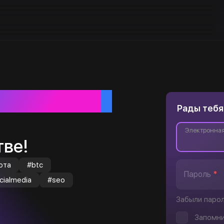
ебя
Рады тебя
Электронная
ве!
юта
#btc
Пароль
*
cialmedia
#seo
Забыли паро
Запомни