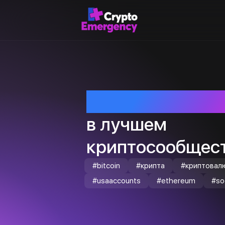
Приветствуем т
в лучшем
криптосообщест
#bitcoin
#крипта
#криптовал
#usaaccounts
#ethereum
#so