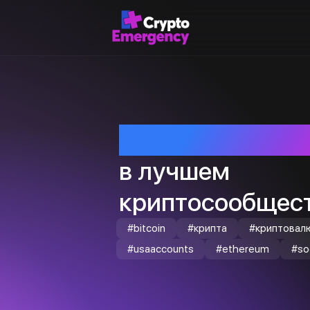
Приветствуем т
в лучшем
криптосообщест
#bitcoin
#крипта
#криптовал
#usaaccounts
#ethereum
#so