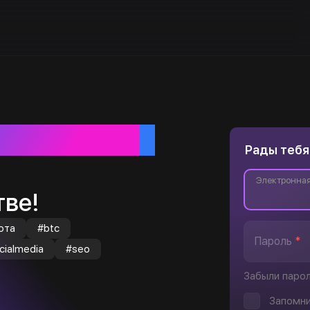
ебя
Рады тебя
Электронная
ве!
юта
#btc
Пароль
*
cialmedia
#seo
Забыли паро
Запомни