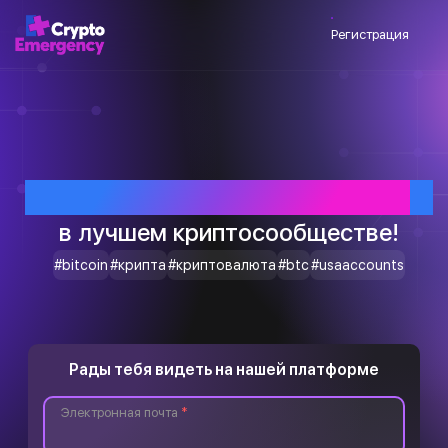
Регистрация
Приветствуем тебя
в лучшем криптосообществе!
#bitcoin
#крипта
#криптовалюта
#btc
#usaaccounts
Рады тебя видеть на нашей платформе
Электронная почта
*