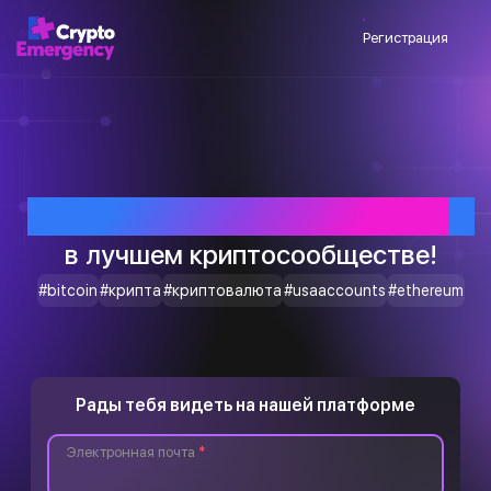
Регистрация
Приветствуем тебя
в лучшем криптосообществе!
#bitcoin
#крипта
#криптовалюта
#usaaccounts
#ethereum
Рады тебя видеть на нашей платформе
Электронная почта
*