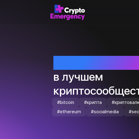
Приветствуем т
в лучшем
криптосообщест
#bitcoin
#крипта
#криптовал
#ethereum
#socialmedia
#se