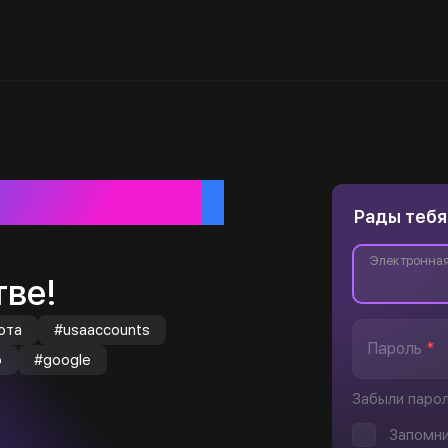
ебя
Рады тебя
Электронная
ве!
юта
#usaaccounts
Пароль
*
o
#google
Забыли паро
Запомни