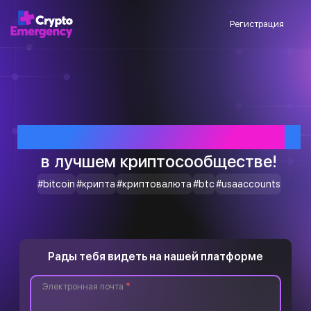
Регистрация
Приветствуем тебя
в лучшем криптосообществе!
#bitcoin
#крипта
#криптовалюта
#btc
#usaaccounts
Рады тебя видеть на нашей платформе
Электронная почта
*