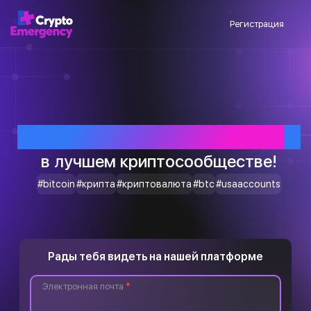
Регистрация
Приветствуем тебя
в лучшем криптосообществе!
#bitcoin
#крипта
#криптовалюта
#btc
#usaaccounts
Рады тебя видеть на нашей платформе
Электронная почта
*