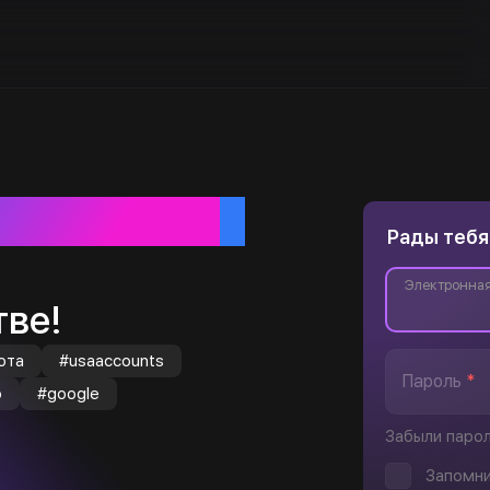
ебя
Рады тебя
Электронная
ве!
юта
#usaaccounts
Пароль
*
o
#google
Забыли паро
Запомни