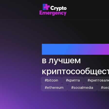
Приветствуем т
в лучшем
криптосообщест
#bitcoin
#крипта
#криптовал
#ethereum
#socialmedia
#se