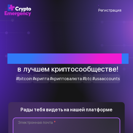
Регистрация
Приветствуем тебя
в лучшем криптосообществе!
#bitcoin
#крипта
#криптовалюта
#btc
#usaaccounts
Рады тебя видеть на нашей платформе
Электронная почта
*