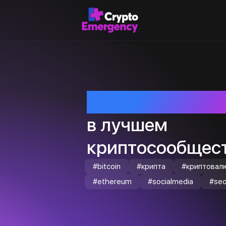
Приветствуем т
в лучшем
криптосообщест
#bitcoin
#крипта
#криптовал
#ethereum
#socialmedia
#se