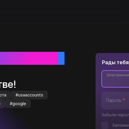
ебя
Рады тебя
Электронная
ве!
юта
#usaaccounts
Пароль
*
o
#google
Забыли паро
Запомни