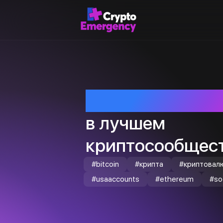
Приветствуем т
в лучшем
криптосообщест
#bitcoin
#крипта
#криптовал
#usaaccounts
#ethereum
#so