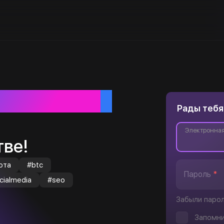
ебя
Рады тебя
Электронная
ве!
юта
#btc
Пароль
*
cialmedia
#seo
Забыли паро
Запомни