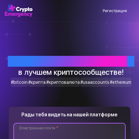
Регистрация
Приветствуем тебя
в лучшем криптосообществе!
#bitcoin
#крипта
#криптовалюта
#usaaccounts
#ethereum
Рады тебя видеть на нашей платформе
Электронная почта
*